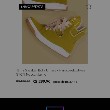
LANÇAMENTO
Tênis Sneaker Bota Unissex Hardcorefootwear
3767f Nobuck Lemon
R$ 299,90
R$ 498,90
ou
8
x de
R$ 37,48