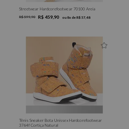
Streetwear Hardcorefootwear 70100 Areia
R$ 459,90
R$ 599,90
ou
8
x de
R$ 57,48
Tênis Sneaker Bota Unissex Hardcorefootwear
3764f Cortiça Natural