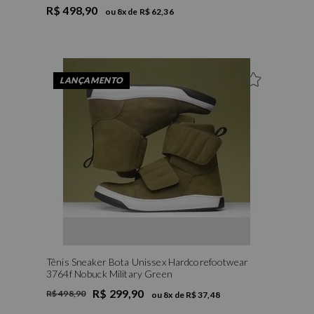
R$ 498,90
ou
8
x de
R$ 62,36
LANÇAMENTO
Tênis Sneaker Bota Unissex Hardcorefootwear
3764f Nobuck Military Green
R$ 299,90
R$ 498,90
ou
8
x de
R$ 37,48