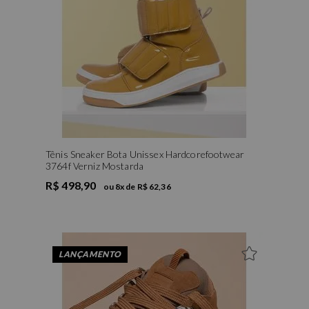
Tênis Sneaker Bota Unissex Hardcorefootwear
3764f Verniz Mostarda
R$ 498,90
ou
8
x de
R$ 62,36
LANÇAMENTO