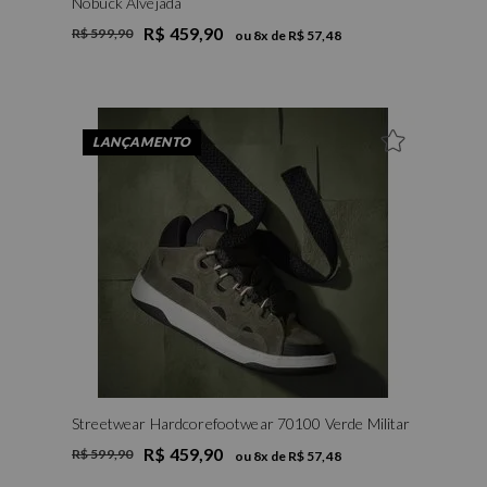
Nobuck Alvejada
R$ 459,90
R$ 599,90
ou
8
x de
R$ 57,48
LANÇAMENTO
Streetwear Hardcorefootwear 70100 Verde Militar
R$ 459,90
R$ 599,90
ou
8
x de
R$ 57,48