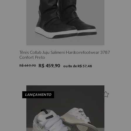
Tênis Collab Juju Salimeni Hardcorefootwear 3787
Confort Preto
R$ 459,90
R$ 649,90
ou
8
x de
R$ 57,48
LANÇAMENTO