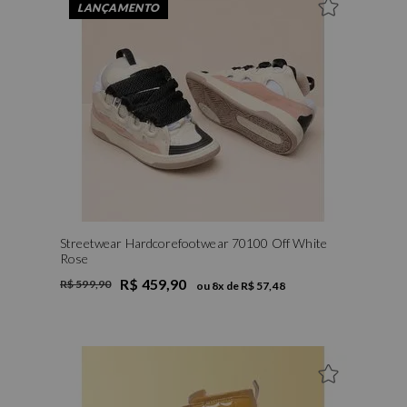
LANÇAMENTO
Streetwear Hardcorefootwear 70100 Off White
Rose
R$ 459,90
R$ 599,90
ou
8
x de
R$ 57,48