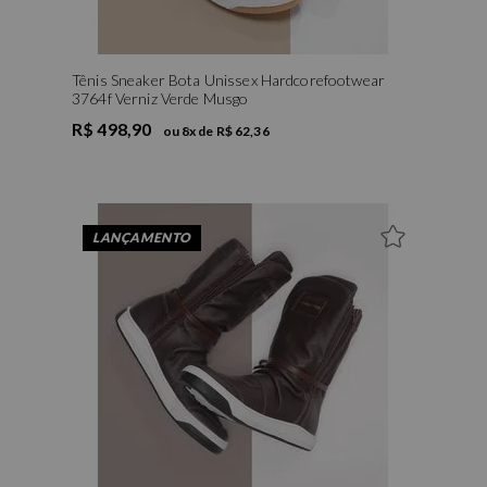
Tênis Sneaker Bota Unissex Hardcorefootwear
3764f Verniz Verde Musgo
R$ 498,90
ou
8
x de
R$ 62,36
LANÇAMENTO