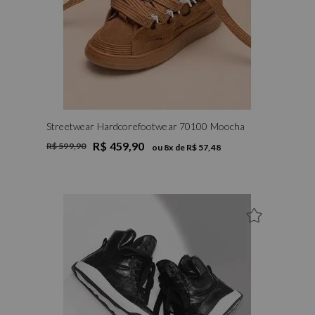
Streetwear Hardcorefootwear 70100 Moocha
R$ 459,90
R$ 599,90
ou
8
x de
R$ 57,48