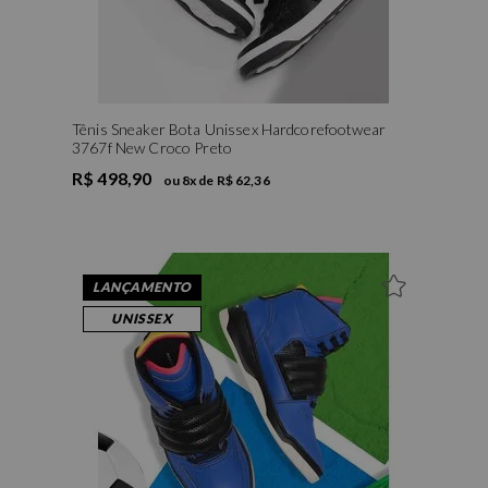
Tênis Sneaker Bota Unissex Hardcorefootwear
3767f New Croco Preto
R$ 498,90
ou
8
x de
R$ 62,36
LANÇAMENTO
UNISSEX