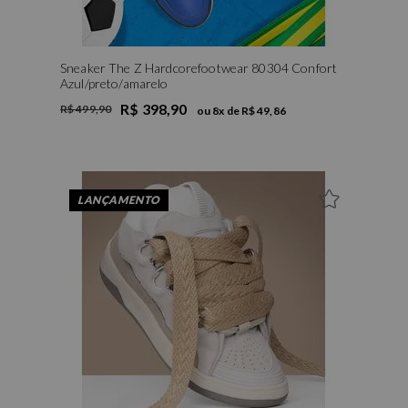
Sneaker The Z Hardcorefootwear 80304 Confort
Azul/preto/amarelo
R$ 398,90
R$ 499,90
ou
8
x de
R$ 49,86
LANÇAMENTO