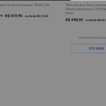
wear Hardcorefootwear 70100 Off
Tênis Sneaker Bota Unissex
Hardcorefootwear 3767f N
Preto
R$ 459,90
90
ou
8
x de
R$ 57,48
R$ 498,90
ou
8
x de
R$ 62,
Mostrando 3 produto
VER MAIS