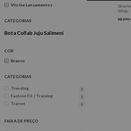
Vitrine Lançamentos
Street
White
R$ 599,
CATEGORIAS
Bota Collab Juju Salimeni
COR
Branco
CATEGORIAS
Trending
2
Fashion Fit / Training
2
Trainer
2
FAIXA DE PREÇO