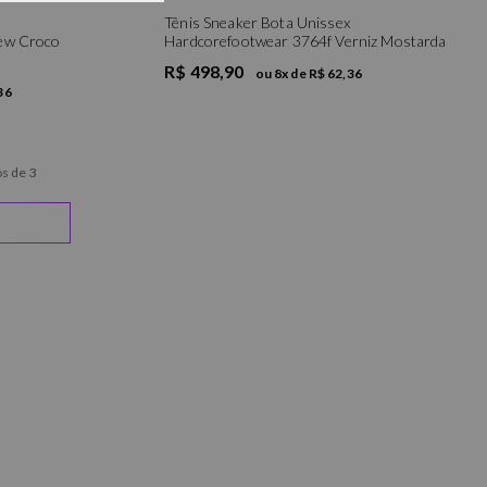
Tênis Sneaker Bota Unissex
ew Croco
Hardcorefootwear 3764f Verniz Mostarda
R$ 498,90
ou
8
x de
R$ 62,36
36
s de 3