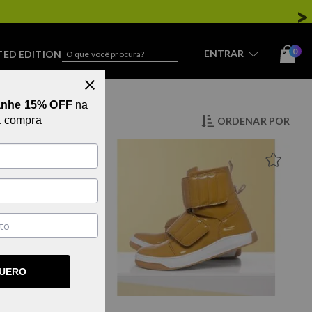
MOCIONAL
0
ENTRAR
TED EDITION
STREETWEAR
anhe 15% OFF
na
a compra
ORDENAR POR
34
35
37
38
39
QUERO