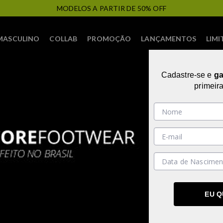
FRETE PRO
MASCULINO
COLLAB
PROMOÇÃO
LANÇAMENTOS
LIMI
Cadastre-se e
g
primeir
35
37
38
39
40
35
36
37
38
39
NÇAMENTO
EU 