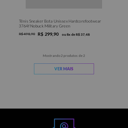
Tênis Sneaker Bota Unissex Hardcorefootwear
3764f Nobuck Military Green
R$ 299,90
R$ 498,90
ou
8
x de
R$ 37,48
Mostrando 2 produtos de 2
VER MAIS