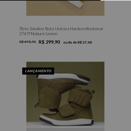
Tênis Sneaker Bota Unissex Hardcorefootwear
3767f Nobuck Lemon
R$ 299,90
R$ 498,90
ou
8
x de
R$ 37,48
34
35
LANÇAMENTO