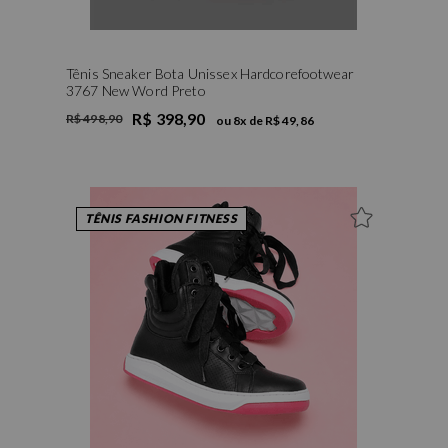
Tênis Sneaker Bota Unissex Hardcorefootwear
3767 New Word Preto
R$ 398,90
R$ 498,90
ou
8
x de
R$ 49,86
34
35
36
37
38
39
TÊNIS FASHION FITNESS