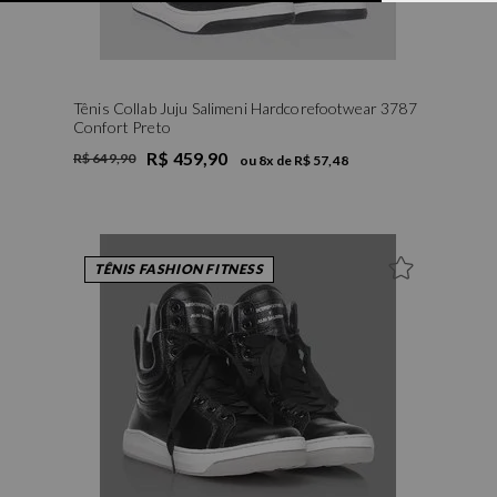
Tênis Collab Juju Salimeni Hardcorefootwear 3787
Confort Preto
R$ 459,90
R$ 649,90
ou
8
x de
R$ 57,48
34
35
36
37
38
39
40
TÊNIS FASHION FITNESS