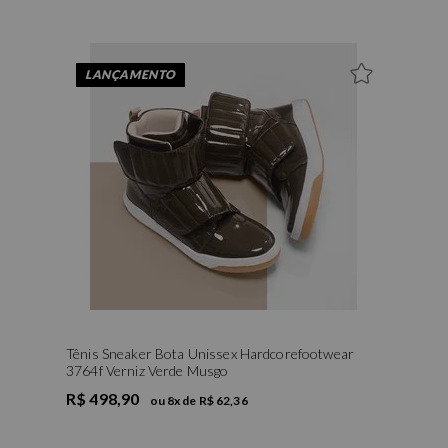
34
35
36
37
39
LANÇAMENTO
Tênis Sneaker Bota Unissex Hardcorefootwear
3764f Verniz Verde Musgo
R$ 498,90
ou
8
x de
R$ 62,36