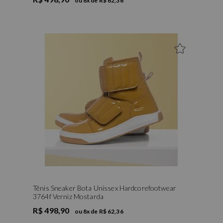
ou
8
x de
R$ 62,36
34
35
37
38
39
Tênis Sneaker Bota Unissex Hardcorefootwear
3764f Verniz Mostarda
R$ 498,90
ou
8
x de
R$ 62,36