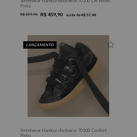
Streetwear Hardcorefootwear 70100 Off White
Preto
R$ 459,90
R$ 599,90
ou
8
x de
R$ 57,48
39
40
LANÇAMENTO
Streetwear Hardcorefootwear 70100 Confort
Preto