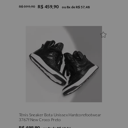
R$ 459,90
R$ 599,90
ou
8
x de
R$ 57,48
35
36
37
38
39
Tênis Sneaker Bota Unissex Hardcorefootwear
3767f New Croco Preto
R$ 498,90