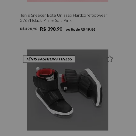
Tênis Sneaker Bota Unissex Hardcorefootwear
3767f Black Prime Sola Pink
R$ 398,90
R$ 498,90
ou
8
x de
R$ 49,86
34
35
36
37
38
39
TÊNIS FASHION FITNESS