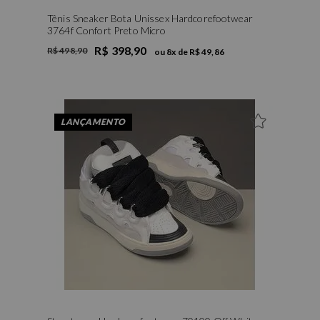
Tênis Sneaker Bota Unissex Hardcorefootwear
3764f Confort Preto Micro
R$ 398,90
R$ 498,90
ou
8
x de
R$ 49,86
39
40
LANÇAMENTO