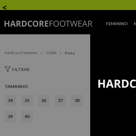
FEMININO
Hardcore Footwear
Collab
Preto
FILTRAR
LA
TAMANHO
34
35
36
37
38
39
40