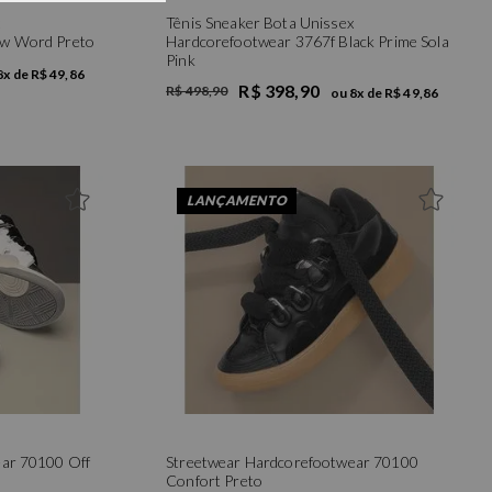
Tênis Sneaker Bota Unissex
ew Word Preto
Hardcorefootwear 3767f Black Prime Sola
Pink
8
x de
R$ 49,86
R$ 398,90
R$ 498,90
ou
8
x de
R$ 49,86
39
40
LANÇAMENTO
ear 70100 Off
Streetwear Hardcorefootwear 70100
Confort Preto