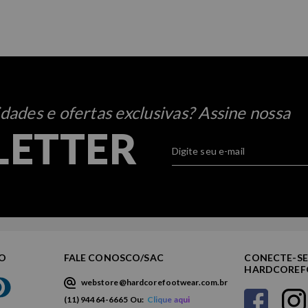
ades e ofertas exclusivas? Assine nossa
LETTER
TO
FALE CONOSCO/SAC
CONECTE-SE
HARDCORE
webstore@hardcorefootwear.com.br
(11) 94464-6665 Ou:
Clique aqui