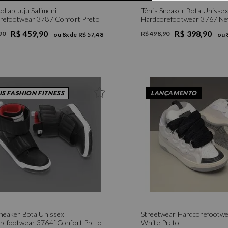
ollab Juju Salimeni
Tênis Sneaker Bota Unissex
refootwear 3787 Confort Preto
Hardcorefootwear 3767 N
R$ 459,90
R$ 398,90
90
R$ 498,90
ou
8
x de
R$ 57,48
ou
34
35
36
37
38
39
39
40
IS FASHION FITNESS
LANÇAMENTO
Sneaker Bota Unissex
Streetwear Hardcorefootw
refootwear 3764f Confort Preto
White Preto