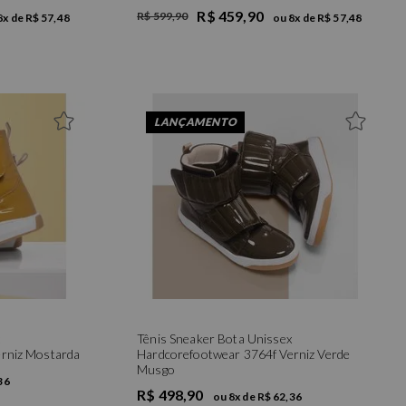
R$ 459,90
R$ 599,90
8
x de
R$ 57,48
ou
8
x de
R$ 57,48
34
35
36
37
39
LANÇAMENTO
Tênis Sneaker Bota Unissex
rniz Mostarda
Hardcorefootwear 3764f Verniz Verde
Musgo
36
R$ 498,90
ou
8
x de
R$ 62,36