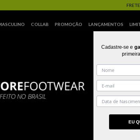
FRETE PROMOCIONAL
MASCULINO
COLLAB
PROMOÇÃO
LANÇAMENTOS
LIMI
Cadastre-se e
g
primeir
34
35
36
37
38
39
40
34
35
36
37
38
39
4
NÇAMENTO
TÊNIS FASHION FITNES
EU 