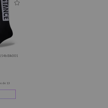
154b Blk001
s de 13