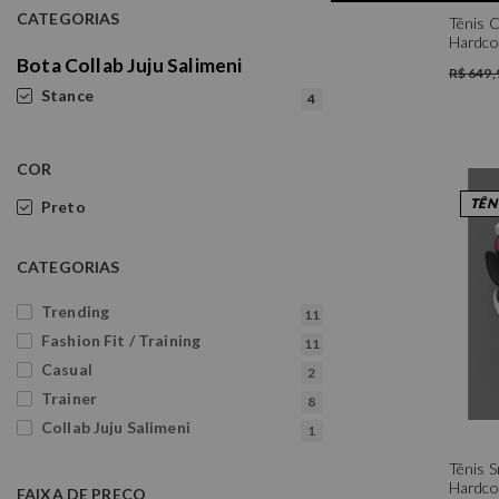
CATEGORIAS
Tênis C
Hardco
Bota Collab Juju Salimeni
R$ 649,
Stance
4
COR
TÊN
Preto
CATEGORIAS
Trending
11
Fashion Fit / Training
11
Casual
2
Trainer
8
Collab Juju Salimeni
1
Tênis 
Hardco
FAIXA DE PREÇO