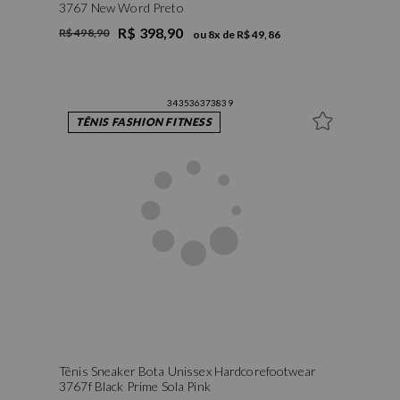
3767 New Word Preto
R$ 398,90
R$ 498,90
ou
8
x de
R$ 49,86
34
35
36
37
38
39
TÊNIS FASHION FITNESS
Tênis Sneaker Bota Unissex Hardcorefootwear
3767f Black Prime Sola Pink