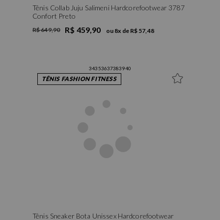
Tênis Collab Juju Salimeni Hardcorefootwear 3787
Confort Preto
R$ 459,90
R$ 649,90
ou
8
x de
R$ 57,48
34
35
36
37
38
39
40
TÊNIS FASHION FITNESS
Tênis Sneaker Bota Unissex Hardcorefootwear