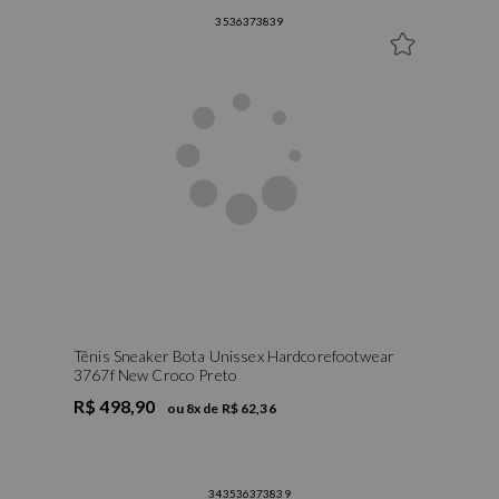
35
36
37
38
39
Tênis Sneaker Bota Unissex Hardcorefootwear
3767f New Croco Preto
R$ 498,90
ou
8
x de
R$ 62,36
34
35
36
37
38
39