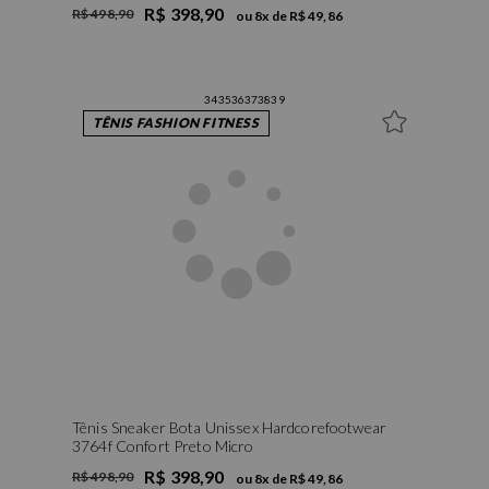
R$ 398,90
R$ 498,90
ou
8
x de
R$ 49,86
34
35
36
37
38
39
TÊNIS FASHION FITNESS
Tênis Sneaker Bota Unissex Hardcorefootwear
3764f Confort Preto Micro
R$ 398,90
R$ 498,90
ou
8
x de
R$ 49,86