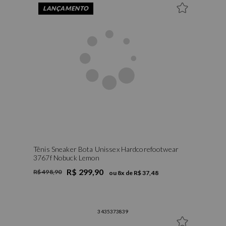
LANÇAMENTO
Tênis Sneaker Bota Unissex Hardcorefootwear
3767f Nobuck Lemon
R$ 299,90
R$ 498,90
ou
8
x de
R$ 37,48
34
35
37
38
39