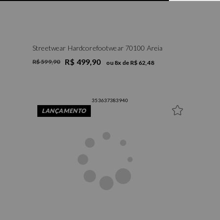
Streetwear Hardcorefootwear 70100 Areia
R$ 499,90
R$ 599,90
ou
8
x de
R$ 62,48
35
36
37
38
39
40
LANÇAMENTO