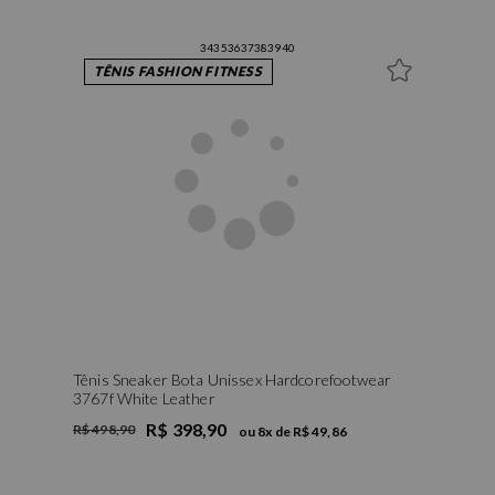
34
35
36
37
38
39
40
TÊNIS FASHION FITNESS
Tênis Sneaker Bota Unissex Hardcorefootwear
3767f White Leather
R$ 398,90
R$ 498,90
ou
8
x de
R$ 49,86