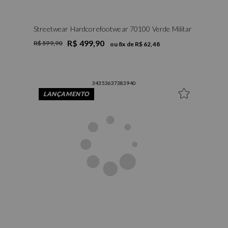
Streetwear Hardcorefootwear 70100 Verde Militar
R$ 499,90
R$ 599,90
ou
8
x de
R$ 62,48
34
35
36
37
38
39
40
LANÇAMENTO