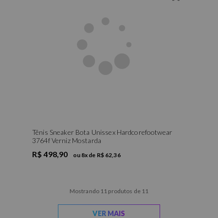
Tênis Sneaker Bota Unissex Hardcorefootwear
3764f Verniz Mostarda
R$ 498,90
ou
8
x de
R$ 62,36
Mostrando 11 produtos de 11
VER MAIS