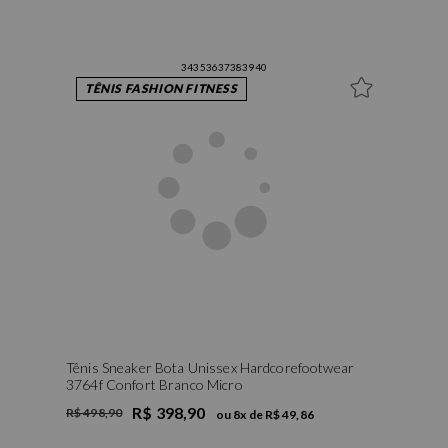
34
35
36
37
38
39
40
TÊNIS FASHION FITNESS
Tênis Sneaker Bota Unissex Hardcorefootwear
3764f Confort Branco Micro
R$ 398,90
R$ 498,90
ou
8
x de
R$ 49,86