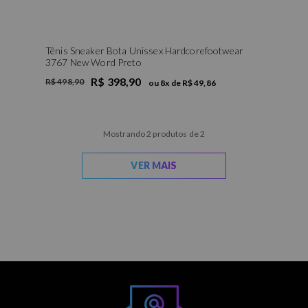
Tênis Sneaker Bota Unissex Hardcorefootwear
3767 New Word Preto
R$ 398,90
R$ 498,90
ou
8
x de
R$ 49,86
Mostrando 2 produtos de 2
VER MAIS