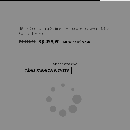
Tênis Collab Juju Salimeni Hardcorefootwear 3787
Confort Preto
R$ 459,90
R$ 649,90
ou
8
x de
R$ 57,48
34
35
36
37
38
39
40
TÊNIS FASHION FITNESS