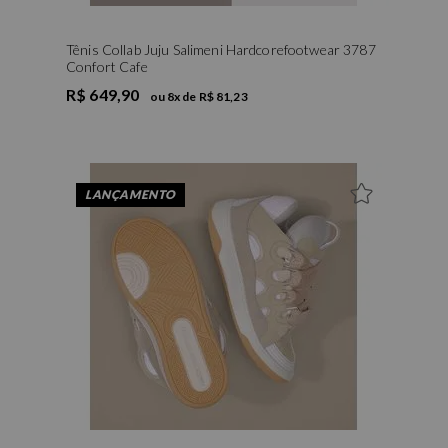
Tênis Collab Juju Salimeni Hardcorefootwear 3787
Confort Cafe
R$ 649,90
ou
8
x de
R$ 81,23
35
36
37
38
39
40
LANÇAMENTO