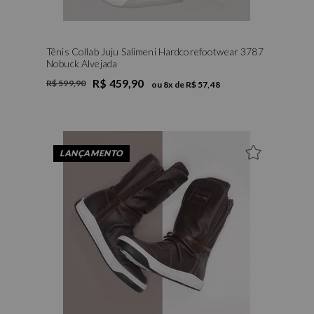
Tênis Collab Juju Salimeni Hardcorefootwear 3787
Nobuck Alvejada
R$ 459,90
R$ 599,90
ou
8
x de
R$ 57,48
34
35
37
38
LANÇAMENTO