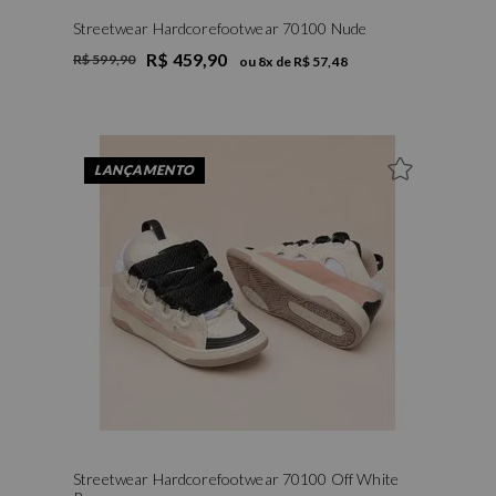
Streetwear Hardcorefootwear 70100 Nude
R$ 459,90
R$ 599,90
ou
8
x de
R$ 57,48
35
36
37
38
39
40
LANÇAMENTO
Streetwear Hardcorefootwear 70100 Off White