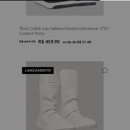
Tênis Collab Juju Salimeni Hardcorefootwear 3787
Confort Preto
R$ 459,90
R$ 649,90
ou
8
x de
R$ 57,48
36
37
39
40
LANÇAMENTO