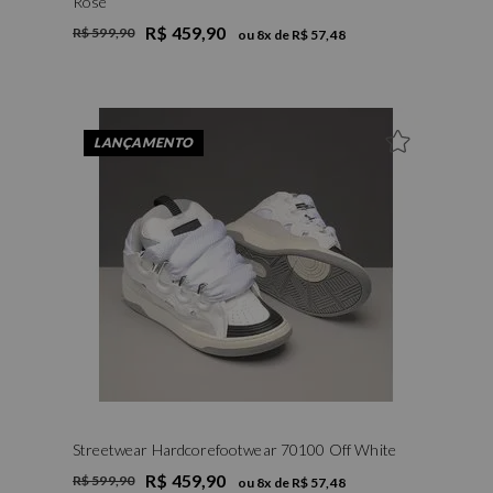
Rose
R$ 459,90
R$ 599,90
ou
8
x de
R$ 57,48
35
37
38
39
40
LANÇAMENTO
Streetwear Hardcorefootwear 70100 Off White
R$ 459,90
R$ 599,90
ou
8
x de
R$ 57,48