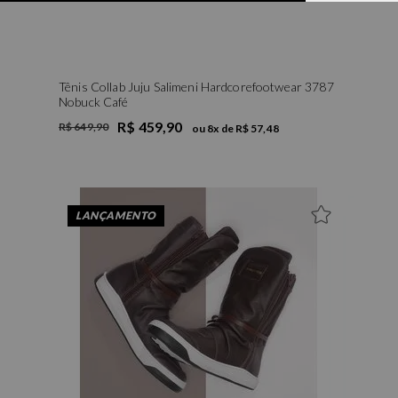
Tênis Collab Juju Salimeni Hardcorefootwear 3787
Nobuck Café
R$ 459,90
R$ 649,90
ou
8
x de
R$ 57,48
34
35
37
38
LANÇAMENTO