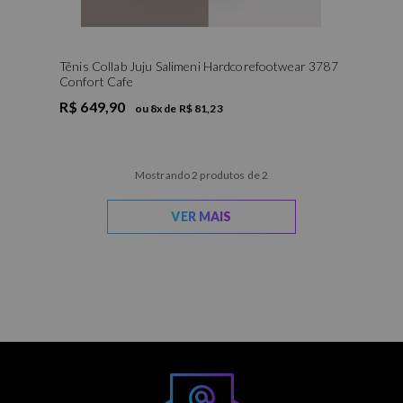
Tênis Collab Juju Salimeni Hardcorefootwear 3787
Confort Cafe
R$ 649,90
ou
8
x de
R$ 81,23
Mostrando 2 produtos de 2
VER MAIS