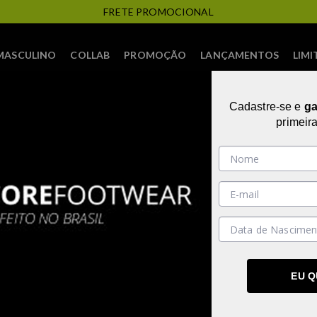
FRETE PROMOCIONAL
MASCULINO
COLLAB
PROMOÇÃO
LANÇAMENTOS
LIMI
Cadastre-se e
g
primeir
LANÇAMENTO
EU 