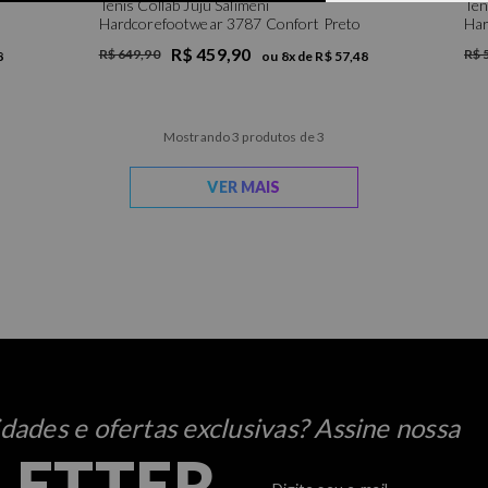
Tênis Collab Juju Salimeni
Tên
Hardcorefootwear 3787 Confort Preto
Har
R$ 459,90
R$ 649,90
R$ 
8
ou
8
x de
R$ 57,48
Mostrando 3 produtos de 3
VER MAIS
ades e ofertas exclusivas? Assine nossa
LETTER