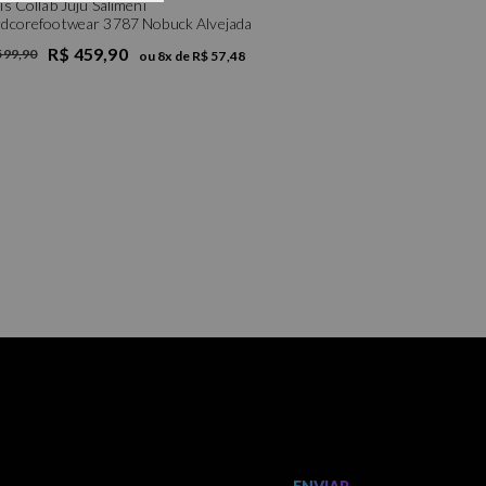
is Collab Juju Salimeni
dcorefootwear 3787 Nobuck Alvejada
R$ 459,90
599,90
ou
8
x de
R$ 57,48