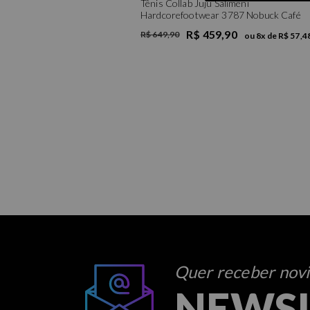
Tênis Collab Juju Salimeni
Hardcorefootwear 3787 Nobuck Café
R$ 459,90
R$ 649,90
ou
8
x de
R$ 57,4
Quer receber novid
NEWS