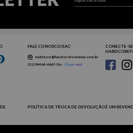
TO
FALE CONOSCO/SAC
CONECTE-SE
HARDCORE
webstore@hardcorefootwear.com.br
(11) 94464-6665 Ou:
Clique aqui
ADE
POLÍTICA DE TROCA DE DEVOLUÇÃO
É UM REVEN