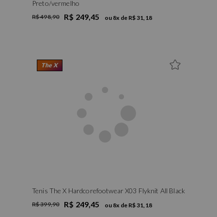
Preto/vermelho
R$ 249,45
R$ 498,90
ou
8
x de
R$ 31,18
The X
Tenis The X Hardcorefootwear X03 Flyknit All Black
R$ 249,45
R$ 399,90
ou
8
x de
R$ 31,18