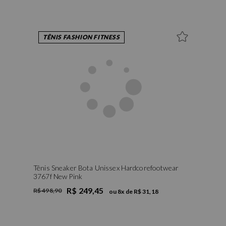
TÊNIS FASHION FITNESS
Tênis Sneaker Bota Unissex Hardcorefootwear
3767f New Pink
R$ 249,45
R$ 498,90
ou
8
x de
R$ 31,18