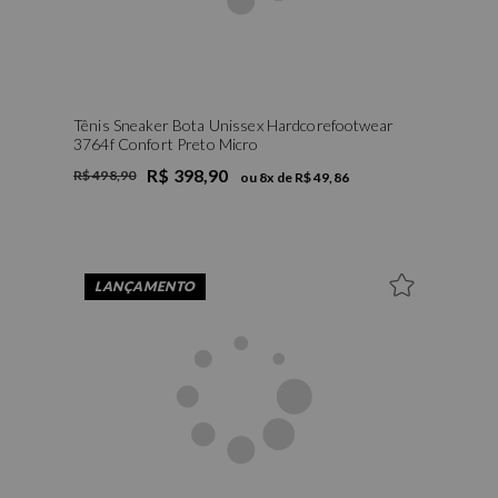
Tênis Sneaker Bota Unissex Hardcorefootwear
3764f Confort Preto Micro
R$ 398,90
R$ 498,90
ou
8
x de
R$ 49,86
LANÇAMENTO