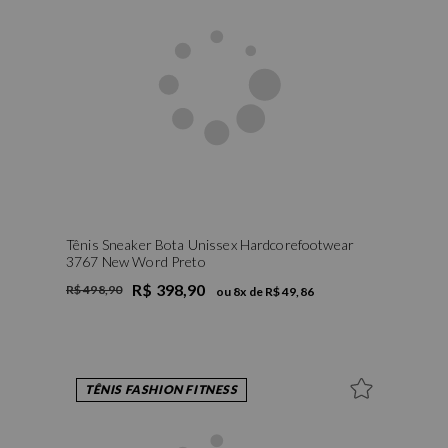
Tênis Sneaker Bota Unissex Hardcorefootwear
3767 New Word Preto
R$ 398,90
R$ 498,90
ou
8
x de
R$ 49,86
TÊNIS FASHION FITNESS