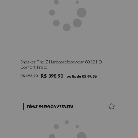
Sneaker The Z Hardcorefootwear 80321 D
Confort Preto
R$ 398,90
R$ 498,90
ou
8
x de
R$ 49,86
TÊNIS FASHION FITNESS