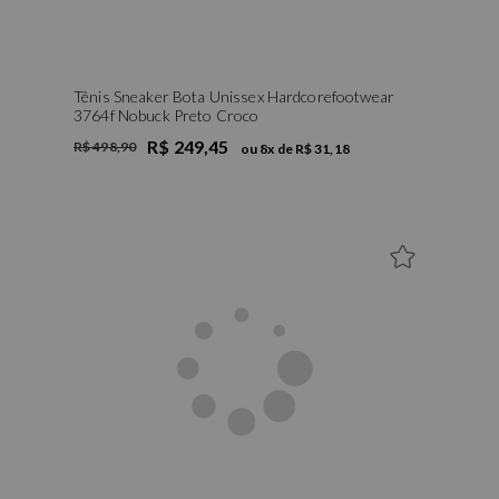
Tênis Sneaker Bota Unissex Hardcorefootwear
3764f Nobuck Preto Croco
R$ 249,45
R$ 498,90
ou
8
x de
R$ 31,18