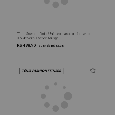
Tênis Sneaker Bota Unissex Hardcorefootwear
3764f Verniz Verde Musgo
R$ 498,90
ou
8
x de
R$ 62,36
TÊNIS FASHION FITNESS