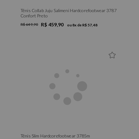
Tênis Collab Juju Salimeni Hardcorefootwear 3787
Confort Preto
R$ 459,90
R$ 649,90
ou
8
x de
R$ 57,48
Tênis Slim Hardcorefootwear 3785m