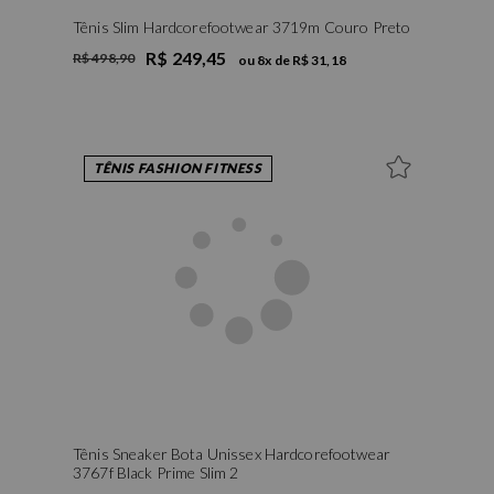
Tênis Slim Hardcorefootwear 3719m Couro Preto
R$ 249,45
R$ 498,90
ou
8
x de
R$ 31,18
TÊNIS FASHION FITNESS
Tênis Sneaker Bota Unissex Hardcorefootwear
3767f Black Prime Slim 2