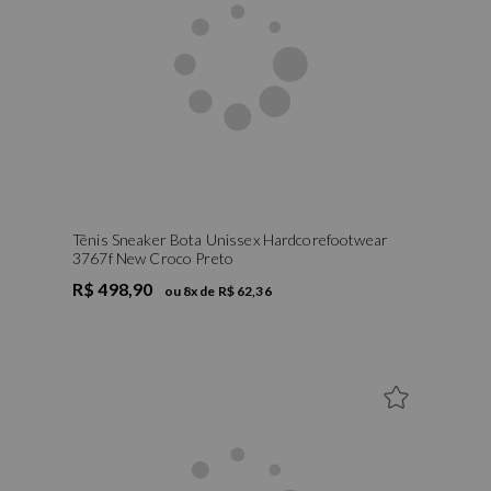
Tênis Sneaker Bota Unissex Hardcorefootwear
3767f New Croco Preto
R$ 498,90
ou
8
x de
R$ 62,36