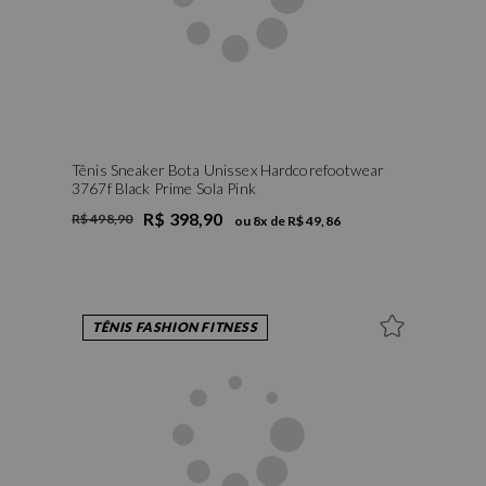
Tênis Sneaker Bota Unissex Hardcorefootwear
3767f Black Prime Sola Pink
R$ 398,90
R$ 498,90
ou
8
x de
R$ 49,86
TÊNIS FASHION FITNESS