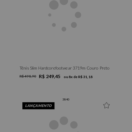
Tênis Slim Hardcorefootwear 3719m Couro Preto
R$ 249,45
R$ 498,90
ou
8
x de
R$ 31,18
38
40
LANÇAMENTO