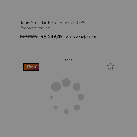
Tênis Slim Hardcorefootwear 3785m
Preto/vermelho
R$ 249,45
R$ 498,90
ou
8
x de
R$ 31,18
35
45
The X