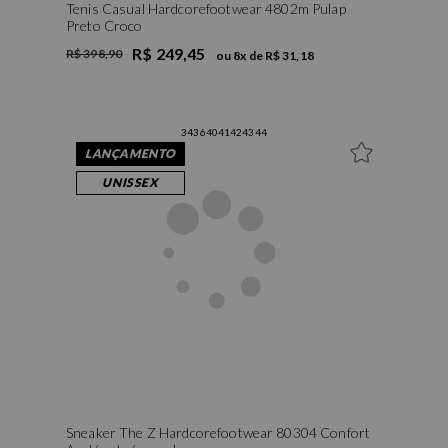
Tenis Casual Hardcorefootwear 4802m Pulap
Preto Croco
R$ 249,45
R$ 398,90
ou
8
x de
R$ 31,18
34
36
40
41
42
43
44
LANÇAMENTO
UNISSEX
Sneaker The Z Hardcorefootwear 80304 Confort