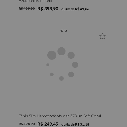
Azul/preto/amarelo
R$ 398,90
R$ 499,90
ou
8
x de
R$ 49,86
40
43
Tênis Slim Hardcorefootwear 3731m Soft Coral
R$ 249,45
R$ 498,90
ou
8
x de
R$ 31,18