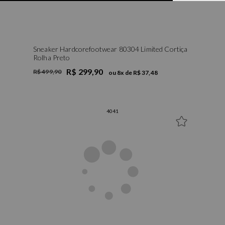
Sneaker Hardcorefootwear 80304 Limited Cortiça
Rolha Preto
R$ 299,90
R$ 499,90
ou
8
x de
R$ 37,48
40
41