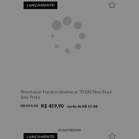
LANÇAMENTO
Streetwear Hardcorefootwear 70100 New Black
Sola Preta
R$ 459,90
R$ 599,90
ou
8
x de
R$ 57,48
35
36
37
38
39
40
LANÇAMENTO