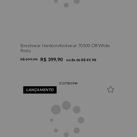
Streetwear Hardcorefootwear 70100 Off White
Preto
R$ 399,90
R$ 599,90
ou
8
x de
R$ 49,98
35
37
38
39
40
LANÇAMENTO