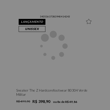
34
35
36
37
38
39
40
41
42
43
LANÇAMENTO
UNISSEX
Sneaker The Z Hardcorefootwear 80304 Verde
Militar
R$ 398,90
R$ 499,90
ou
8
x de
R$ 49,86