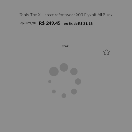
Tenis The X Hardcorefootwear X03 Flyknit All Black
R$ 249,45
R$ 399,90
ou
8
x de
R$ 31,18
39
40