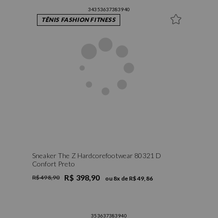
34
35
36
37
38
39
40
TÊNIS FASHION FITNESS
Sneaker The Z Hardcorefootwear 80321 D
Confort Preto
R$ 398,90
R$ 498,90
ou
8
x de
R$ 49,86
35
36
37
38
39
40