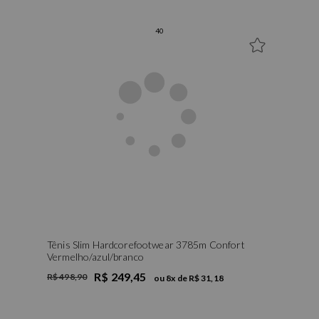
40
Tênis Slim Hardcorefootwear 3785m Confort
Vermelho/azul/branco
R$ 249,45
R$ 498,90
ou
8
x de
R$ 31,18