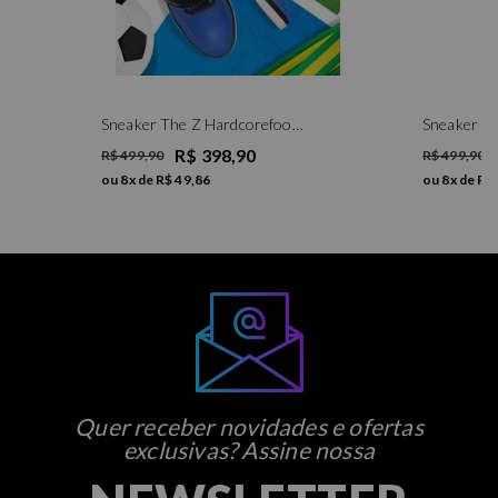
Sneaker The Z Hardcorefootwear 80304 Confort Azul/preto/amarelo
R$ 398,90
R$ 499,90
R$ 499,90
ou
8
x de
R$ 49,86
ou
8
x de
R$ 
Quer receber novidades e ofertas
exclusivas? Assine nossa