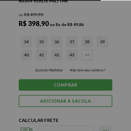
80304 VERDE MILITAR
R$ 499,90
De:
R$ 398,90
ou
8
x
de
R$ 49,86
34
35
36
37
38
39
40
41
42
43
44
Guia de Medidas
Não tem seu número?
COMPRAR
CALCULAR FRETE