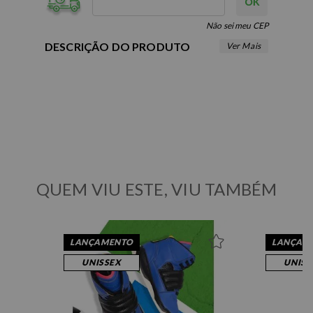
Não sei meu CEP
DESCRIÇÃO DO PRODUTO
QUEM VIU ESTE, VIU TAMBÉM
34
36
40
41
42
43
44
34
LANÇAMENTO
LANÇAM
UNISSEX
UNISS