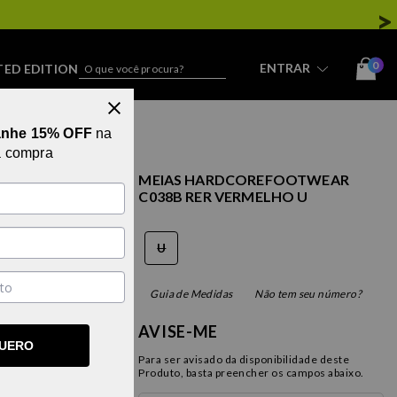
0
ENTRAR
TED EDITION
STREETWEAR
anhe 15% OFF
na
a compra
MEIAS HARDCOREFOOTWEAR
C038B RER VERMELHO U
U
Guia de Medidas
Não tem seu número?
AVISE-ME
QUERO
Para ser avisado da disponibilidade deste
Produto, basta preencher os campos abaixo.