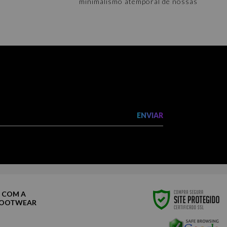
minimalismo atemporal de nossas
Uncommon Solids irradia um espectro
completamente cool. Viva uma vida de
cores fora das linhas, com estilos em
todos os tons para complementar seu
humor. Escolha uma cor, qualquer cor.
QUEM VIU ESTE, VIU TAMBÉM
ENVIAR
 COM A
FOOTWEAR