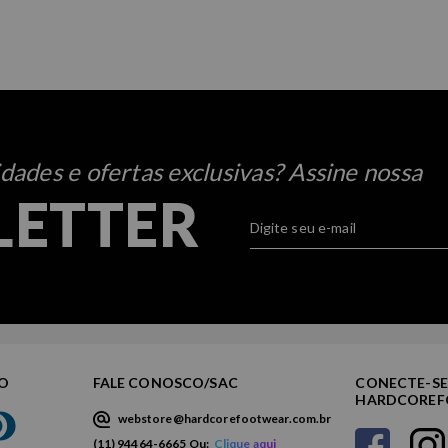
ades e ofertas exclusivas? Assine nossa
LETTER
TO
FALE CONOSCO/SAC
CONECTE-SE
HARDCORE
webstore@hardcorefootwear.com.br
(11) 94464-6665 Ou:
Clique aqui