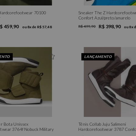
Hardcorefootwear 70100
Sneaker The Z Hardcorefootw
r
Confort Azul/preto/amarelo
$ 459,90
R$ 398,90
R$ 499,90
ou
8
x de
R$ 57,48
ou
8
x 
ENTO
LANÇAMENTO
er Bota Unissex
Tênis Collab Juju Salimeni
twear 3764f Nobuck Military
Hardcorefootwear 3787 Confo