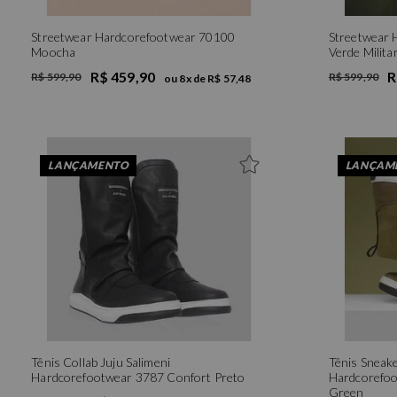
Streetwear Hardcorefootwear 70100
Streetwear 
Moocha
Verde Milita
R$ 459,90
R
R$ 599,90
R$ 599,90
ou
8
x de
R$ 57,48
LANÇAMENTO
LANÇAM
Tênis Collab Juju Salimeni
Tênis Sneak
Hardcorefootwear 3787 Confort Preto
Hardcorefoo
Green