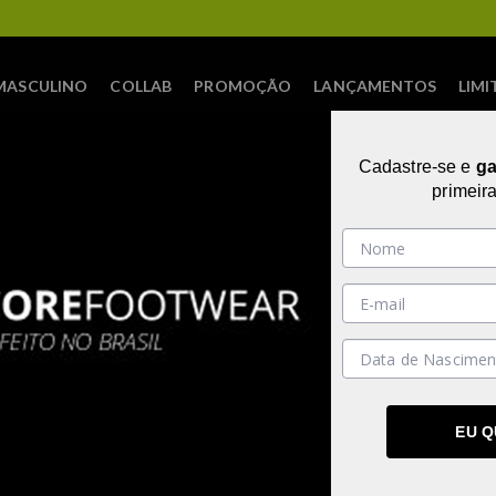
FRETE PROMOCIONAL
MASCULINO
COLLAB
PROMOÇÃO
LANÇAMENTOS
LIMI
Cadastre-se e
g
primeir
ONTRAMOS NENHUM RESULTADO PARA A S
TENTE UMA NOVA BUSCA
EU 
 PARA MELHORAR SUA BUSCA:
UNISSE
FEMINI
que se não houve erro de digitação.