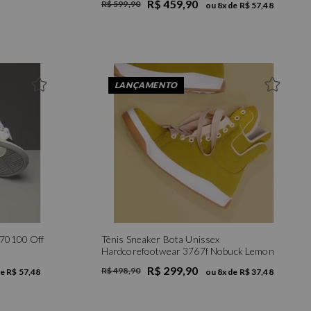
R$ 459,90
R$ 599,90
ou
8
x de
R$ 57,48
LANÇAMENTO
 70100 Off
Tênis Sneaker Bota Unissex
Hardcorefootwear 3767f Nobuck Lemon
R$ 299,90
R$ 498,90
de
R$ 57,48
ou
8
x de
R$ 37,48