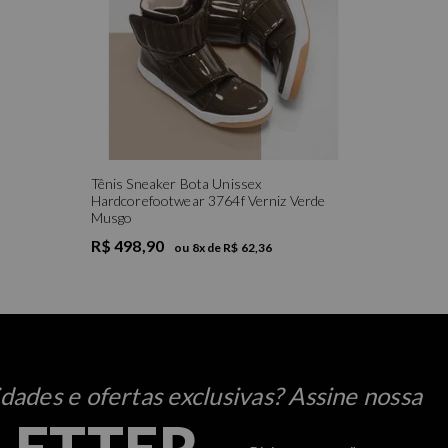
Tênis Sneaker Bota Unissex
Hardcorefootwear 3764f Verniz Verde
Musgo
R$ 498,90
ou
8
x de
R$ 62,36
ades e ofertas exclusivas? Assine nossa
LETTER