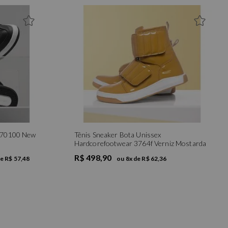
r 70100 New
Tênis Sneaker Bota Unissex
Hardcorefootwear 3764f Verniz Mostarda
R$ 498,90
de
R$ 57,48
ou
8
x de
R$ 62,36