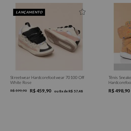
LANÇAMENTO
Streetwear Hardcorefootwear 70100 Off
Tênis Sneak
White Rose
Hardcorefoo
R$ 459,90
R$ 498,90
R$ 599,90
ou
8
x de
R$ 57,48