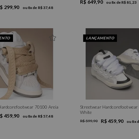
R$ 649,90
ou
8
x de
R$ 81,23
$ 299,90
ou
8
x de
R$ 37,48
ENTO
LANÇAMENTO
Hardcorefootwear 70100 Areia
Streetwear Hardcorefootwear
White
$ 459,90
ou
8
x de
R$ 57,48
R$ 459,90
R$ 599,90
ou
8
x 