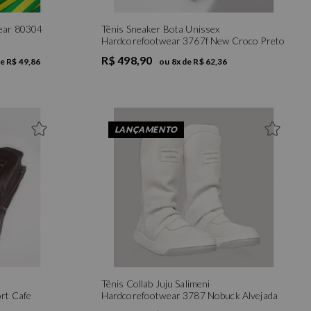
ear 80304
Tênis Sneaker Bota Unissex
Hardcorefootwear 3767f New Croco Preto
R$ 498,90
de
R$ 49,86
ou
8
x de
R$ 62,36
LANÇAMENTO
Tênis Collab Juju Salimeni
rt Cafe
Hardcorefootwear 3787 Nobuck Alvejada