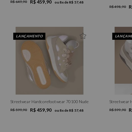
R$ 459,90
R$ 649,90
ou
8
x de
R$ 57,48
R
R$ 498,90
LANÇAMENTO
LANÇAM
Streetwear Hardcorefootwear 70100 Nude
Streetwear 
R$ 459,90
R
R$ 599,90
R$ 599,90
ou
8
x de
R$ 57,48