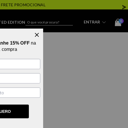
0
ENTRAR
TED EDITION
STREETWEAR
anhe 15% OFF
na
a compra
UA BUSCA
QUERO
X
NO