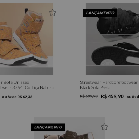
LANÇAMENTO
er Bota Unissex
Streetwear Hardcorefootwea
twear 3764f Cortiça Natural
Black Sola Preta
R$ 459,90
R$ 599,90
ou
8
x de
R$ 62,36
ou
8
x 
LANÇAMENTO