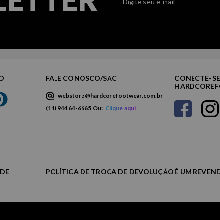
TO
FALE CONOSCO/SAC
CONECTE-SE
HARDCORE
webstore@hardcorefootwear.com.br
(11) 94464-6665 Ou:
Clique aqui
ADE
POLÍTICA DE TROCA DE DEVOLUÇÃO
É UM REVEN