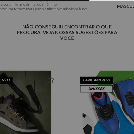
re por um termo similar ou sinônimo.
MASCU
procurar termos mais gerais e filtrar o resultado da busca.
NÃO CONSEGUIU ENCONTRAR O QUE
PROCURA, VEJA NOSSAS SUGESTÕES PARA
VOCÊ
ENTO
LANÇAMENTO
UNISSEX