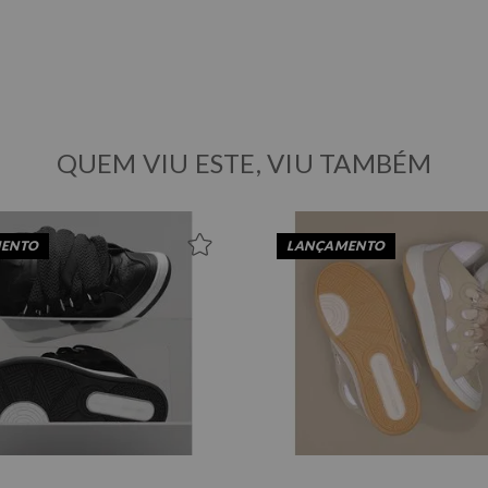
QUEM VIU ESTE, VIU TAMBÉM
35
36
37
38
39
40
35
36
37
38
39
40
ENTO
LANÇAMENTO