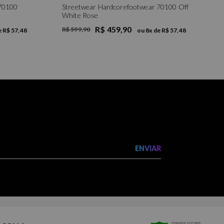
 70100
Streetwear Hardcorefootwear 70100 Off
White Rose
R$ 459,90
R$ 599,90
e
R$ 57,48
ou
8
x de
R$ 57,48
ENVIAR