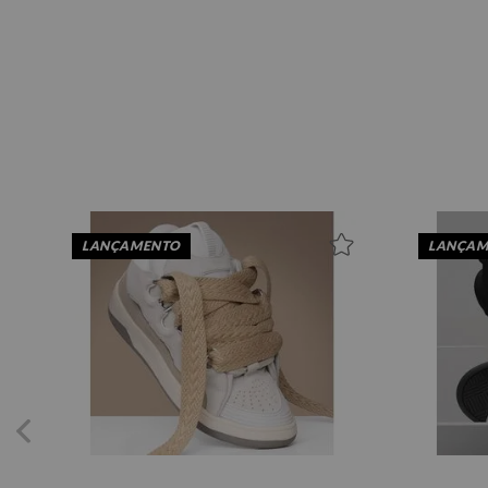
35
36
37
38
39
40
LANÇAMENTO
LANÇAM