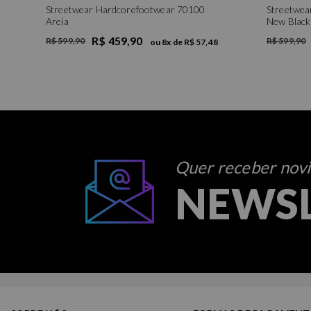
Streetwear Hardcorefootwear 70100
Streetwea
Areia
New Black
R$ 459,90
R$ 599,90
R$ 599,90
ou
8
x de
R$ 57,48
Quer receber novid
NEWS