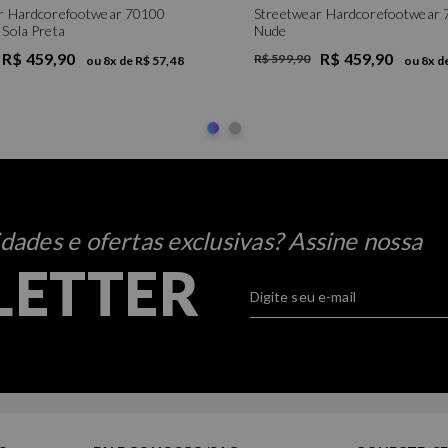
r Hardcorefootwear 70100
Streetwear Hardcorefootwear
 Sola Preta
Nude
R$ 459,90
R$ 459,90
R$ 599,90
ou
8
x de
R$ 57,48
ou
8
x d
ades e ofertas exclusivas? Assine nossa
LETTER