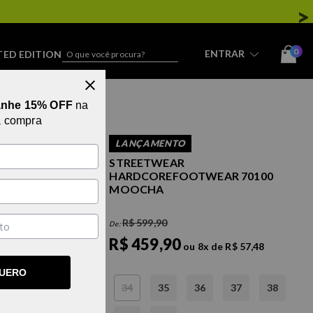
0
ENTRAR
TED EDITION
STREETWEAR
anhe 15% OFF
na
a compra
LANÇAMENTO
STREETWEAR
HARDCOREFOOTWEAR 70100
MOOCHA
R$ 599,90
De:
R$ 459,90
ou
8
x
de
R$ 57,48
QUERO
34
35
36
37
38