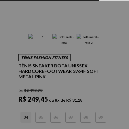
TÊNIS FASHION FITNESS
TÊNIS SNEAKER BOTA UNISSEX
HARDCOREFOOTWEAR 3764F SOFT
METAL PINK
R$ 498,90
De:
R$ 249,45
ou
8
x
de
R$ 31,18
34
35
36
37
38
39